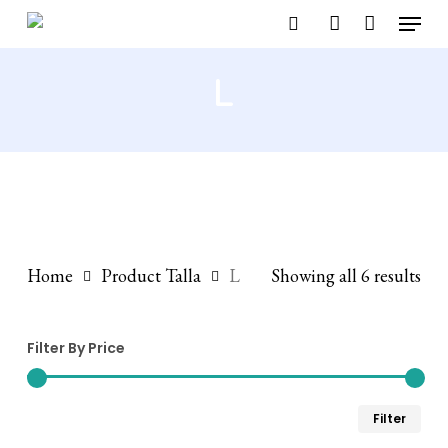
Menu
Skip
search
account
to
main
L
content
Home
Product Talla
L
Showing all 6 results
Filter By Price
Min
Ma
Filter